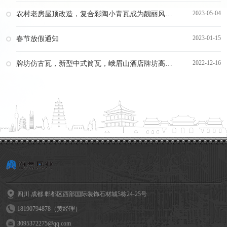
2023-05-04
农村老房屋顶改造，复合彩陶小青瓦成为靓丽风景线!
2023-01-15
春节放假通知
2022-12-16
牌坊仿古瓦，新型中式筒瓦，峨眉山酒店牌坊高分子瓦已竣工！
四川.成都.郫都区西部国际装饰石材城5栋24-25号
18190794878（黄经理）
3095372275@qq.com