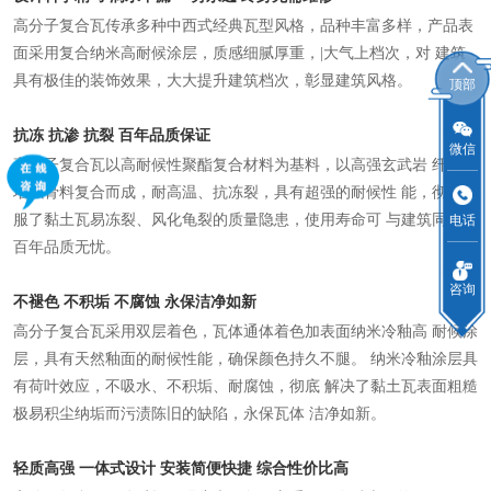
高分子复合瓦传承多种中西式经典瓦型风格，品种丰富多样，产品表
面采用复合纳米高耐候涂层，质感细腻厚重，|大气上档次，对 建筑
具有极佳的装饰效果，大大提升建筑档次，彰显建筑风格。
顶部
抗冻 抗渗 抗裂 百年品质保证
微信
高分子复合瓦以高耐候性聚酯复合材料为基料，以高强玄武岩 纤维为
增强骨料复合而成，耐高温、抗冻裂，具有超强的耐候性 能，彻底克
服了黏土瓦易冻裂、风化龟裂的质量隐患，使用寿命可 与建筑同寿，
电话
百年品质无忧。
咨询
不褪⾊ 不积垢 不腐蚀 永保洁净如新
高分子复合瓦采用双层着色，瓦体通体着色加表面纳米冷釉高 耐候涂
层，具有天然釉面的耐候性能，确保颜色持久不腿。 纳米冷釉涂层具
有荷叶效应，不吸水、不积垢、耐腐蚀，彻底 解决了黏土瓦表面粗糙
极易积尘纳垢而污渍陈旧的缺陷，永保瓦体 洁净如新。
轻质⾼强 ⼀体式设计 安装简便快捷 综合性价⽐⾼